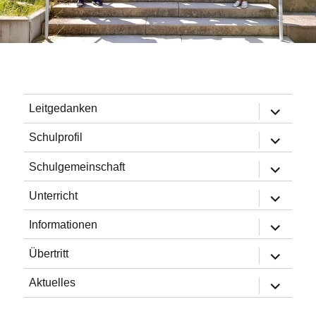
Untermen
Leitgedanken
öffnen
Untermen
Schulprofil
öffnen
Untermen
Schulgemeinschaft
öffnen
Untermen
Unterricht
öffnen
Untermen
Informationen
öffnen
Untermen
Übertritt
öffnen
Untermen
Aktuelles
öffnen