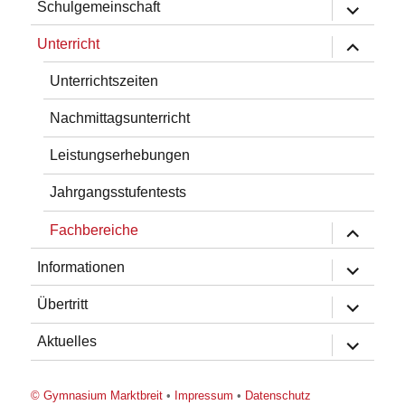
Untermen
Schulgemeinschaft
öffnen
Untermen
Unterricht
öffnen
Unterrichtszeiten
Nachmittagsunterricht
Leistungserhebungen
Jahrgangsstufentests
Untermen
Fachbereiche
öffnen
Untermen
Informationen
öffnen
Untermen
Übertritt
öffnen
Untermen
Aktuelles
öffnen
© Gymnasium Marktbreit
•
Impressum
•
Datenschutz