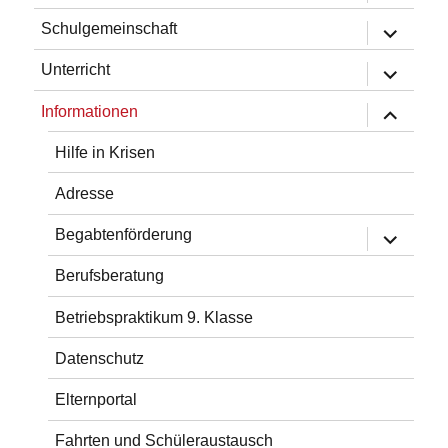
öffnen
Untermen
Schulgemeinschaft
öffnen
Untermen
Unterricht
öffnen
Untermen
Informationen
öffnen
Hilfe in Krisen
Adresse
Untermen
Begabtenförderung
öffnen
Berufsberatung
Betriebspraktikum 9. Klasse
Datenschutz
Elternportal
Fahrten und Schüleraustausch