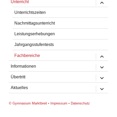
Untermen
Unterricht
öffnen
Unterrichtszeiten
Nachmittagsunterricht
Leistungserhebungen
Jahrgangsstufentests
Untermen
Fachbereiche
öffnen
Untermen
Informationen
öffnen
Untermen
Übertritt
öffnen
Untermen
Aktuelles
öffnen
© Gymnasium Marktbreit
•
Impressum
•
Datenschutz