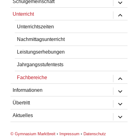
Untermen
Schulgemeinschaft
öffnen
Untermen
Unterricht
öffnen
Unterrichtszeiten
Nachmittagsunterricht
Leistungserhebungen
Jahrgangsstufentests
Untermen
Fachbereiche
öffnen
Untermen
Informationen
öffnen
Untermen
Übertritt
öffnen
Untermen
Aktuelles
öffnen
© Gymnasium Marktbreit
•
Impressum
•
Datenschutz