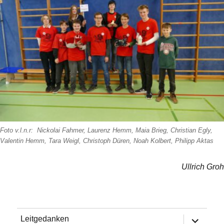
Foto v.l.n.r: Nickolai Fahmer, Laurenz Hemm, Maia Brieg, Christian Egly,
Valentin Hemm, Tara Weigl, Christoph Düren, Noah Kolbert, Philipp Aktas
Ullrich Groh
Untermen
Leitgedanken