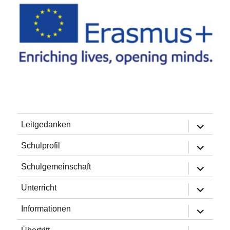
Untermen
Leitgedanken
öffnen
Untermen
Schulprofil
öffnen
Untermen
Schulgemeinschaft
öffnen
Untermen
Unterricht
öffnen
Untermen
Informationen
öffnen
Untermen
Übertritt