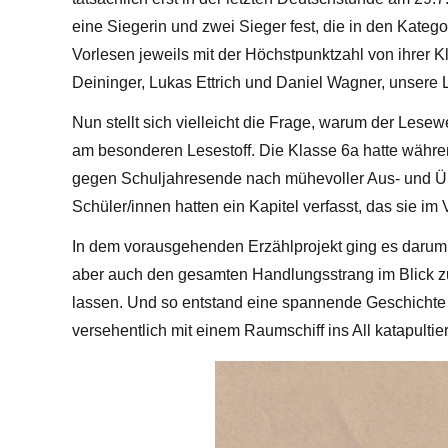
eine Siegerin und zwei Sieger fest, die in den Kateg
Vorlesen jeweils mit der Höchstpunktzahl von ihrer 
Deininger, Lukas Ettrich und Daniel Wagner, unsere
Nun stellt sich vielleicht die Frage, warum der Lesew
am besonderen Lesestoff. Die Klasse 6a hatte währ
gegen Schuljahresende nach mühevoller Aus- und Übe
Schüler/innen hatten ein Kapitel verfasst, das sie i
In dem vorausgehenden Erzählprojekt ging es darum,
aber auch den gesamten Handlungsstrang im Blick 
lassen. Und so entstand eine spannende Geschichte 
versehentlich mit einem Raumschiff ins All katapultie