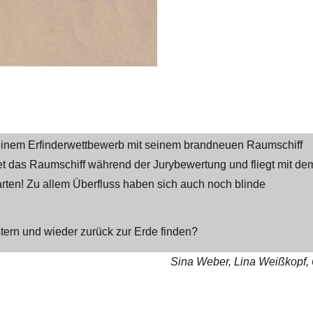
einem Erfinderwettbewerb mit seinem brandneuen Raumschiff
et das Raumschiff während der Jurybewertung und fliegt mit de
arten! Zu allem Überfluss haben sich auch noch blinde
ern und wieder zurück zur Erde finden?
Sina Weber, Lina Weißkopf,