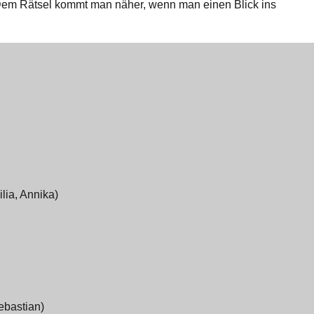
em Rätsel kommt man näher, wenn man einen Blick ins
lia, Annika)
ebastian)