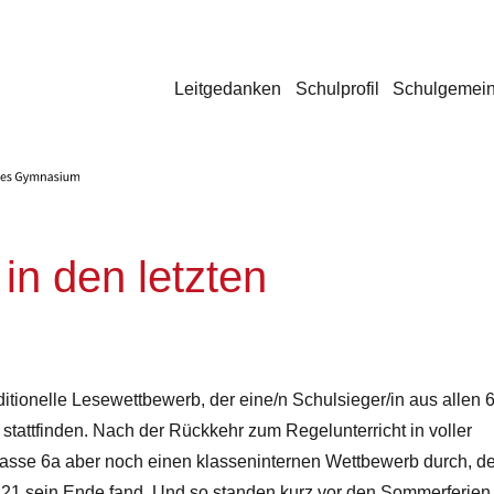
Leitgedanken
Schulprofil
Schulgemein
in den letzten
tionelle Lesewettbewerb, der eine/n Schulsieger/in aus allen 6
 stattfinden. Nach der Rückkehr zum Regelunterricht in voller
lasse 6a aber noch einen klasseninternen Wettbewerb durch, de
.7.21 sein Ende fand. Und so standen kurz vor den Sommerferien