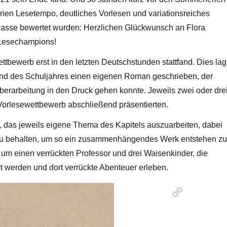
orien Lesetempo, deutliches Vorlesen und variationsreiches
Klasse bewertet wurden: Herzlichen Glückwunsch an Flora
 Lesechampions!
ettbewerb erst in den letzten Deutschstunden stattfand. Dies lag
end des Schuljahres einen eigenen Roman geschrieben, der
rarbeitung in den Druck gehen konnte. Jeweils zwei oder dre
m Vorlesewettbewerb abschließend präsentierten.
 das jeweils eigene Thema des Kapitels auszuarbeiten, dabei
zu behalten, um so ein zusammenhängendes Werk entstehen zu
um einen verrückten Professor und drei Waisenkinder, die
rt werden und dort verrückte Abenteuer erleben.