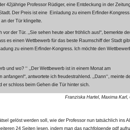
 42jährige Professor Rüdiger, eine Entdeckung in der Zeitung
tadt. Der Preis ist eine Einladung zu einem Erfinder-Kongress
 an der Tür klingelte.
vor der Tür. ,,Sie sehen heute aber fröhlich aus!“, bemerkte de
, dass es einen Wettbewerb für das beste Raumschiff der Stadt gibt
nladung zu einem Erfinder-Kongress. Ich möchte den Wettbewer
erb und wo? ‘‘ ,,Der Wettbewerb ist in einem Monat am
anfangen!“, antwortete ich freudestrahlend. ,,Dann‘‘, meinte d
nd er schloss beim Gehen die Tür hinter sich.
Franziska Hartel, Maxima Karl,
tsel gelöst werden soll, wie der Professor nun tatsächlich ins Al
eiteren 24 Seiten lesen, indem man das nachfolgende pdf aufruf