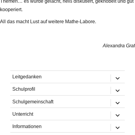
Themen… es wurde gelacht, heiß diskutiert, geknobelt und gut
kooperiert.
All das macht Lust auf weitere Mathe-Labore.
Alexandra Graf
Untermen
Leitgedanken
öffnen
Untermen
Schulprofil
öffnen
Untermen
Schulgemeinschaft
öffnen
Untermen
Unterricht
öffnen
Untermen
Informationen
öffnen