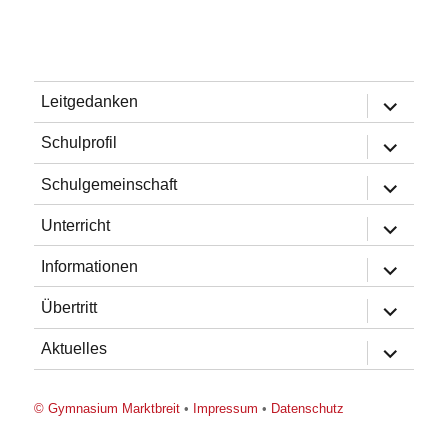
Untermen
Leitgedanken
öffnen
Untermen
Schulprofil
öffnen
Untermen
Schulgemeinschaft
öffnen
Untermen
Unterricht
öffnen
Untermen
Informationen
öffnen
Untermen
Übertritt
öffnen
Untermen
Aktuelles
öffnen
© Gymnasium Marktbreit
•
Impressum
•
Datenschutz