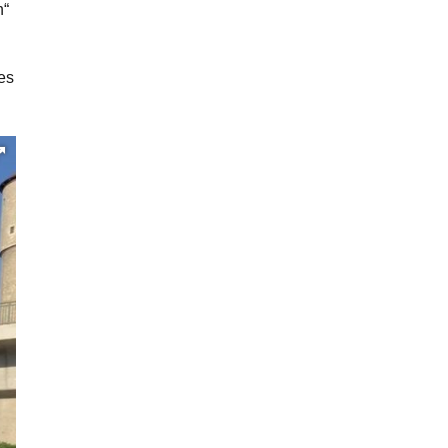
n“
es