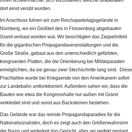
ihnen schwermachte, sich vorzustellen, welche Gräueltaten
dort einst verübt wurden.
Im Anschluss fuhren wir zum Reichsparteitagsgelände in
Nürnberg, wo ein Großteil des in Flossenbürg abgebauten
Granit verbaut worden war. Wir besichtigten das Zeppelinfeld
für die gigantischen Propagandaveranstaltungen und die
Große Straße, gebaut aus den unterschiedlich gefärbten,
kongruenten Platten, die die Orientierung bei Militärparaden
ermöglichten, da sie genau zwei Stechschritte lang sind. Diese
Prachtallee wurde bei Kriegsende von den Amerikanern sofort
zur Landebahn umfunktioniert. Außerdem sahen wir, dass die
Bauten wie etwa die Kongresshalle nur außen mit Granit
verkleidet sind und sonst aus Backsteinen bestehen.
Das Gelände war das reinste Propagandaparadies für die
Nationalsozialisten, doch es zeigt auch den Größenwahnsinn
der Nazis und widerlegt das Gerücht, alles sei perfekt geplant