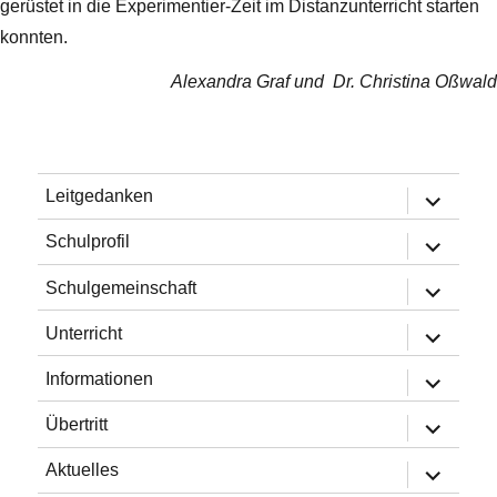
gerüstet in die Experimentier-Zeit im Distanzunterricht starten
konnten.
Alexandra Graf und Dr. Christina Oßwald
Untermen
Leitgedanken
öffnen
Untermen
Schulprofil
öffnen
Untermen
Schulgemeinschaft
öffnen
Untermen
Unterricht
öffnen
Untermen
Informationen
öffnen
Untermen
Übertritt
öffnen
Untermen
Aktuelles
öffnen